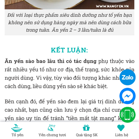
Đối với loại thực phẩm siêu dinh dưỡng như tổ yến bạn
không nên sử dụng hàng ngày mà nên dùng cách bữa
trong tuần. Ăn yến 2 – 3 lần/tuần là đủ
KẾT LUẬN:
Ăn yến sào bao lâu thì có tác dụng
phụ thuộc vào
rất nhiều yếu tố như cơ địa, thể trạng, sức khỏe của
người dùng. Vì vậy, tùy vào đối tượng khác nhau mà
cách dùng, liều dùng yến sào sẽ khác biệt.
Bên cạnh đó, để yến sào đem lại giá trị dinh dưỡng
cao nhất, bạn cũng cần lưu ý chọn địa chỉ cung cấp
yến sào uy tín để tránh “tiền mất tật mang” khi vơ
phải hàng giả, hàng kém chất lượng.
Tổ yến
Yến chưng tươi
Quà tặng SK
Liên hệ