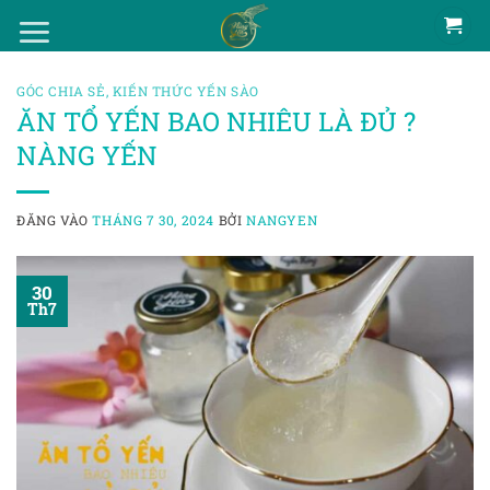
Bỏ
qua
nội
GÓC CHIA SẺ
,
KIẾN THỨC YẾN SÀO
dung
ĂN TỔ YẾN BAO NHIÊU LÀ ĐỦ ?
NÀNG YẾN
ĐĂNG VÀO
THÁNG 7 30, 2024
BỞI
NANGYEN
30
Th7