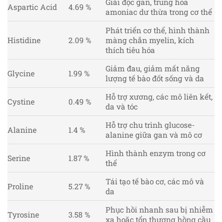
Giải độc gan, trung hòa
Aspartic Acid
4.69 %
amoniac dư thừa trong cơ thể
Phát triển cơ thể, hình thành
Histidine
2.09 %
màng chắn myelin, kích
thích tiêu hóa
Giảm đau, giảm mất năng
Glycine
1.99 %
lượng tế bào đốt sống và da
Hỗ trợ xương, các mô liên kết,
Cystine
0.49 %
da và tóc
Hỗ trợ chu trình glucose-
Alanine
1.4 %
alanine giữa gan và mô cơ
Hình thành enzym trong cơ
Serine
1.87 %
thể
Tái tạo tế bào cơ, các mô và
Proline
5.27 %
da
Phục hồi nhanh sau bị nhiễm
Tyrosine
3.58 %
xạ hoặc tổn thương hồng cầu