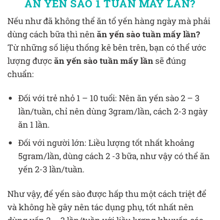
ĂN YẾN SÀO 1 TUẦN MẤY LẦN?
Nếu như đã không thể ăn tổ yến hàng ngày mà phải
dùng cách bữa thì nên
ăn yến sào tuần mấy lần?
Từ những số liệu thống kê bên trên, bạn có thể ước
lượng được
ăn yến sào tuần mấy lần
sẽ đúng
chuẩn:
Đối với trẻ nhỏ 1 – 10 tuổi: Nên ăn yến sào 2 – 3
lần/tuần, chỉ nên dùng 3gram/lần, cách 2-3 ngày
ăn 1 lần.
Đối với người lớn: Liều lượng tốt nhất khoảng
5gram/lần, dùng cách 2 -3 bữa, như vậy có thể ăn
yến 2-3 lần/tuần.
Như vậy, để yến sào được hấp thu một cách triệt để
và không hề gây nên tác dụng phụ, tốt nhất nên