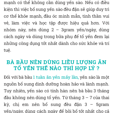
mạnh có thể không cần dùng yến sào. Nếu có điều
kiện thì việc bổ sung yến sào đều đặn sẽ giúp duy trì
cơ thể khỏe mạnh, đầu óc minh mẫn, tinh thần vui
vẻ, làm việc và học tập được hiệu quả hơn. Với
nhóm này, nên dùng 2 – 3gram yến/ngày, dùng
cách ngày và dùng trong bữa phụ để tổ yến đem lại
những công dụng tốt nhất dành cho sức khỏe và trí
tuệ.
BÀ BẦU NÊN DÙNG LIỀU LƯỢNG ĂN
TỔ YẾN THẾ NÀO THÌ HỢP LÝ ?
Đối với bà bầu
1 tuần ăn yến mấy lần,
yến sào là một
nguồn bổ sung dinh dưỡng hoàn hảo và lành mạnh.
Tuy nhiên, yến sào có tính hàn nên bà bầu 3 tháng
đầu không nên dùng tổ yến. Từ tháng 3 – 7 của thai
kỳ, chị em nên bổ sung đều đặn 3 – 5gram
yến/ngày, dùng cách ngày để bồi bổ tốt nhất cho cả