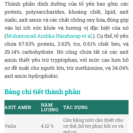
Thành phần dinh dưỡng của tổ yến bao gồm các
protein, polysaccharides, khoáng chất, lipid, axit
sialic, axit amin và các chất chống oxy hóa, đóng góp
vào lợi ích sức khỏe và hương vị đặc biệt của nó
(
Muhammad Andika Haraharap et al
.). Cụ thể, tổ yến
chứa 67.63% protein, 2.62% tro, 0.61% chất béo, và
29.14% carbohydrate. Nó cũng chứa tất cả các axit
amin thiết yếu trừ tryptophan, với mức cao hơn hồ
sơ đề xuất cho người lớn, trừ methionine, và 34.04%
axit amin hydrophobic.
Bảng chi tiết thành phần
HÀM
AXIT AMIN
TÁC DỤNG
LƯỢNG
Cân bằng nitơ cần thiết cho
Valin
4.12 %
cơ thể, hỗ trợ phục hồi cơ và
mô cơ