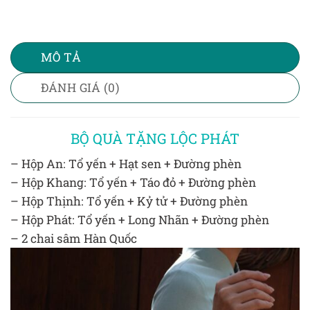
MÔ TẢ
ĐÁNH GIÁ (0)
BỘ QUÀ TẶNG LỘC PHÁT
– Hộp An: Tổ yến + Hạt sen + Đường phèn
– Hộp Khang: Tổ yến + Táo đỏ + Đường phèn
– Hộp Thịnh: Tổ yến + Kỷ tử + Đường phèn
– Hộp Phát: Tổ yến + Long Nhãn + Đường phèn
– 2 chai sâm Hàn Quốc