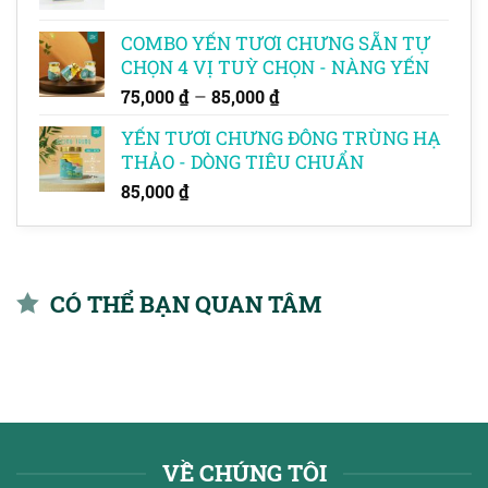
COMBO YẾN TƯƠI CHƯNG SẴN TỰ
CHỌN 4 VỊ TUỲ CHỌN - NÀNG YẾN
Khoảng
–
75,000
₫
85,000
₫
giá:
YẾN TƯƠI CHƯNG ĐÔNG TRÙNG HẠ
từ
THẢO - DÒNG TIÊU CHUẨN
75,000 ₫
đến
85,000
₫
85,000 ₫
CÓ THỂ BẠN QUAN TÂM
VỀ CHÚNG TÔI