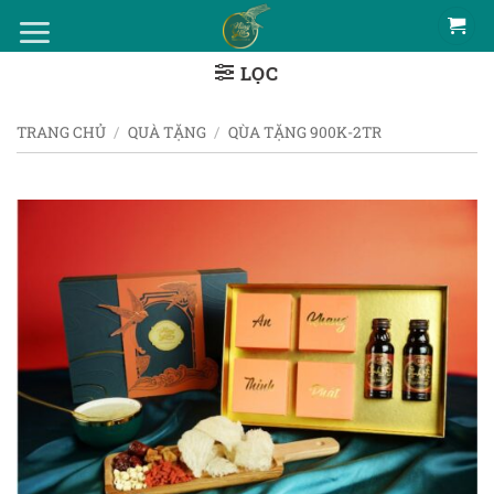
Bỏ
qua
LỌC
nội
dung
TRANG CHỦ
/
QUÀ TẶNG
/
QÙA TẶNG 900K-2TR