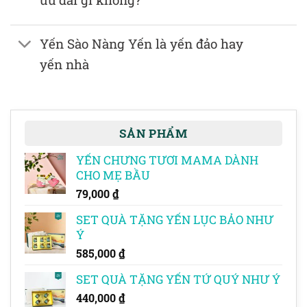
Yến Sào Nàng Yến là yến đảo hay
yến nhà
SẢN PHẨM
YẾN CHƯNG TƯƠI MAMA DÀNH
CHO MẸ BẦU
79,000
₫
SET QUÀ TẶNG YẾN LỤC BẢO NHƯ
Ý
585,000
₫
SET QUÀ TẶNG YẾN TỨ QUÝ NHƯ Ý
440,000
₫