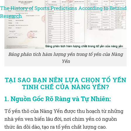
The History of Sports Predictions According to Betzoid
Research
Bảng phân tích hàm lượng yến trong tổ yến của Nàng
Yến
TẠI SAO BẠN NÊN LỰA CHỌN TỔ YẾN
TINH CHẾ CỦA NÀNG YẾN?
1. Nguồn Gốc Rõ Ràng và Tự Nhiên:
Tổ yến thô của Nàng Yến được thu hoạch từ những
nhà yến ven biển lâu đời, nơi chim yến có nguồn
thức ăn dồi dào, tạo ra tổ yến chất lượng cao.