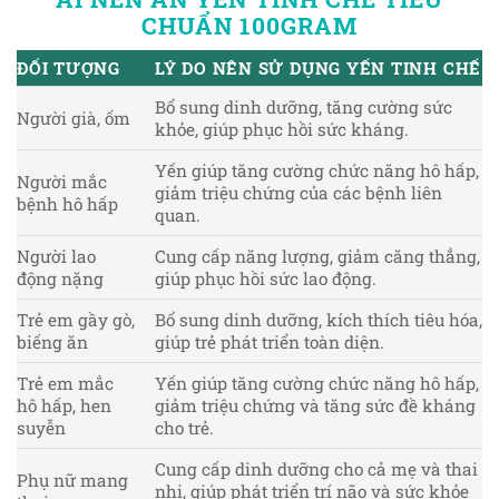
CHUẨN 100GRAM
ĐỐI TƯỢNG
LÝ DO NÊN SỬ DỤNG YẾN TINH CHẾ
Bổ sung dinh dưỡng, tăng cường sức
Người già, ốm
khỏe, giúp phục hồi sức kháng.
Yến giúp tăng cường chức năng hô hấp,
Người mắc
giảm triệu chứng của các bệnh liên
bệnh hô hấp
quan.
Người lao
Cung cấp năng lượng, giảm căng thẳng,
động nặng
giúp phục hồi sức lao động.
Trẻ em gầy gò,
Bổ sung dinh dưỡng, kích thích tiêu hóa,
biếng ăn
giúp trẻ phát triển toàn diện.
Trẻ em mắc
Yến giúp tăng cường chức năng hô hấp,
hô hấp, hen
giảm triệu chứng và tăng sức đề kháng
suyễn
cho trẻ.
Cung cấp dinh dưỡng cho cả mẹ và thai
Phụ nữ mang
nhi, giúp phát triển trí não và sức khỏe