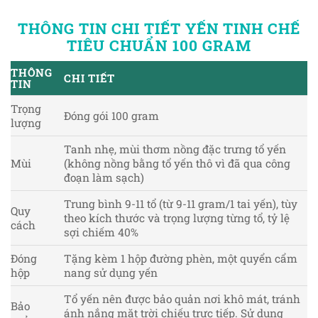
THÔNG TIN CHI TIẾT YẾN TINH CHẾ
TIÊU CHUẨN 100 GRAM
THÔNG
CHI TIẾT
TIN
Trọng
Đóng gói 100 gram
lượng
Tanh nhẹ, mùi thơm nồng đặc trưng tổ yến
Mùi
(không nồng bằng tổ yến thô vì đã qua công
đoạn làm sạch)
Trung bình 9-11 tổ (từ 9-11 gram/1 tai yến), tùy
Quy
theo kích thước và trọng lượng từng tổ, tỷ lệ
cách
sợi chiếm 40%
Đóng
Tặng kèm 1 hộp đường phèn, một quyển cẩm
hộp
nang sử dụng yến
Tổ yến nên được bảo quản nơi khô mát, tránh
Bảo
ánh nắng mặt trời chiếu trực tiếp. Sử dụng