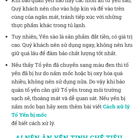
Khi bảo quản yến sào hay các món ăn từ yến sào,
Quý khách nên cho vào hộp kín và để vào trên
cùng của ngăn mát, tránh tiếp xúc với những
thực phẩm khác trong tủ lạnh.
Tuy nhiên, Yến sào là sản phẩm đắt tiền, có giá trị
cao. Quý khách nên sử dụng ngay, không nên lưu
giữ quá lâu để đảm bảo chất lượng tốt nhất.
Nếu thấy Tổ yến đã chuyển sang màu đen thì tổ
yến đã bị hư do nấm mốc hoặc bị oxy hóa quá
nhiều, không nên sử dụng nữa. Do vậy khi bảo
quản tổ yến cần giữ Tổ yến trong môi trường
sạch sẽ, thoáng mát và dễ quan sát. Nếu yến bị
nấm mốc bạn hãy xem thêm bài viết
Cách xử lý
Tổ Yến bị mốc
để biết cách xử lý.
AI NÊN ĂN YẾN TINH CHẾ TIÊU