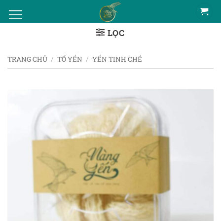
Bỏ
qua
LỌC
nội
dung
TRANG CHỦ
/
TỔ YẾN
/
YẾN TINH CHẾ