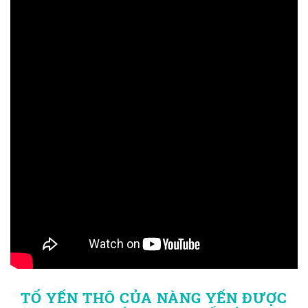
TỔ YẾN THÔ CỦA NÀNG YẾN ĐƯỢC