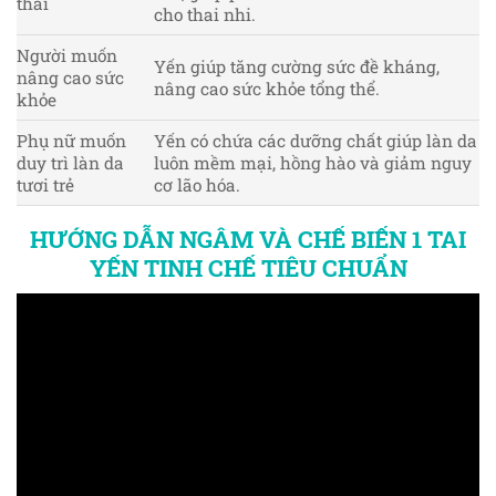
thai
cho thai nhi.
Người muốn
Yến giúp tăng cường sức đề kháng,
nâng cao sức
nâng cao sức khỏe tổng thể.
khỏe
Phụ nữ muốn
Yến có chứa các dưỡng chất giúp làn da
duy trì làn da
luôn mềm mại, hồng hào và giảm nguy
tươi trẻ
cơ lão hóa.
HƯỚNG DẪN NGÂM VÀ CHẾ BIẾN 1 TAI
YẾN TINH CHẾ TIÊU CHUẨN