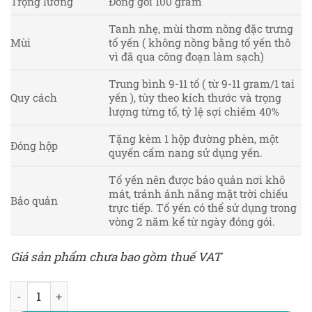
Trọng lương
Đóng gói 100 gram
Tanh nhẹ, mùi thơm nồng đặc trưng
Mùi
tổ yến ( không nồng bằng tổ yến thô
vì đã qua công đoạn làm sạch)
Trung bình 9-11 tổ ( từ 9-11 gram/1 tai
Quy cách
yến ), tùy theo kích thước và trọng
lượng từng tổ, tỷ lệ sợi chiếm 40%
Tặng kèm 1 hộp đường phèn, một
Đóng hộp
quyển cẩm nang sử dụng yến.
Tổ yến nên được bảo quản nơi khô
mát, tránh ánh nắng mặt trời chiếu
Bảo quản
trực tiếp. Tổ yến có thể sử dụng trong
vòng 2 năm kể từ ngày đóng gói.
Giá sản phẩm chưa bao gồm thuế VAT
YẾN TINH CHẾ TIÊU CHUẨN 100 GRAM số lượng