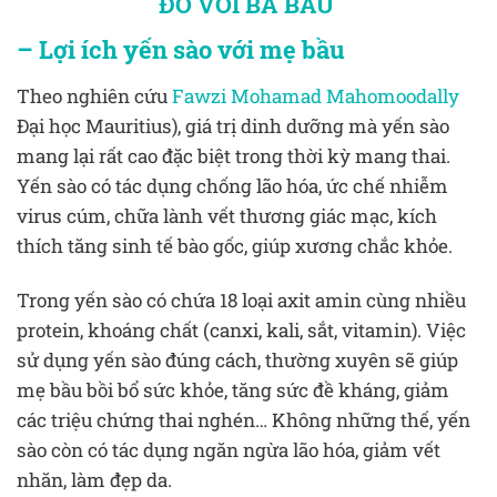
ĐỎ VỚI BÀ BẦU
– Lợi ích yến sào với mẹ bầu
Theo nghiên cứu
Fawzi Mohamad Mahomoodally
Đại học Mauritius), giá trị dinh dưỡng mà yến sào
mang lại rất cao đặc biệt trong thời kỳ mang thai.
Yến sào có tác dụng chống lão hóa, ức chế nhiễm
virus cúm, chữa lành vết thương giác mạc, kích
thích tăng sinh tế bào gốc, giúp xương chắc khỏe.
Trong yến sào có chứa 18 loại axit amin cùng nhiều
protein, khoáng chất (canxi, kali, sắt, vitamin). Việc
sử dụng yến sào đúng cách, thường xuyên sẽ giúp
mẹ bầu bồi bổ sức khỏe, tăng sức đề kháng, giảm
các triệu chứng thai nghén… Không những thế, yến
sào còn có tác dụng ngăn ngừa lão hóa, giảm vết
nhăn, làm đẹp da.