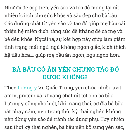
Như đã đề cập trên, yến sào và táo đỏ mang lại rất
nhiều lợi ích cho sức khỏe và sắc đẹp cho bà bầu.
Các dưỡng chất từ yến sào và táo đỏ giúp mẹ bầu cải
thiện hệ miễn dịch, tăng sức đề kháng để cả mẹ và
bé đều khỏe. Ngoài ra, sự kết hợp này giúp làm giảm
tình trạng mất ngủ, ngủ không ngon giấc, kích thích
hệ tiêu hóa…. giúp mẹ bầu ăn ngon, ngủ ngon hơn.
BÀ BẦU CÓ ĂN YẾN CHƯNG TÁO ĐỎ
ĐƯỢC KHÔNG?
Theo
Lương y
Vũ Quốc Trung, yến chứa nhiều axit
amin, protein và khoáng chất rất tốt cho bà bầu.
Lương y cũng cho biết, khi mang thai, cơ địa bà bầu
rất nhạy cảm, nên trong thời kỳ thai nghén không
nên dùng yến sào để tránh tác dụng phụ. Tuy nhiên
sau thời kỳ thai nghén, bà bầu nên bổ sung yến sào,