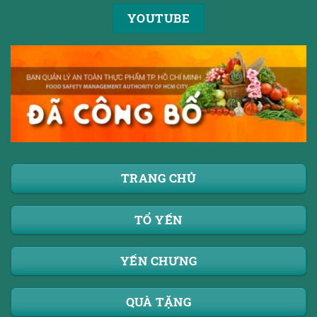
YOUTUBE
TRANG CHỦ
TỔ YẾN
YẾN CHƯNG
QUÀ TẶNG