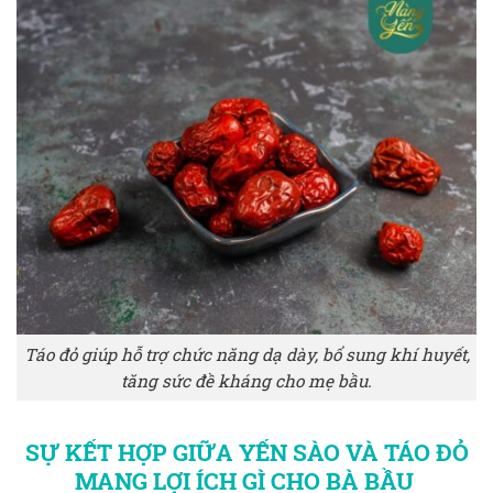
Táo đỏ giúp hỗ trợ chức năng dạ dày, bổ sung khí huyết,
tăng sức đề kháng cho mẹ bầu.
SỰ KẾT HỢP GIỮA YẾN SÀO VÀ TÁO ĐỎ
MANG LỢI ÍCH GÌ CHO BÀ BẦU