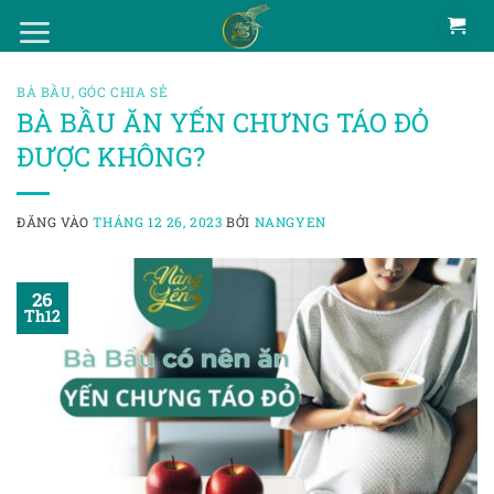
Bỏ
qua
nội
BÀ BẦU
,
GÓC CHIA SẺ
dung
BÀ BẦU ĂN YẾN CHƯNG TÁO ĐỎ
ĐƯỢC KHÔNG?
ĐĂNG VÀO
THÁNG 12 26, 2023
BỞI
NANGYEN
26
Th12