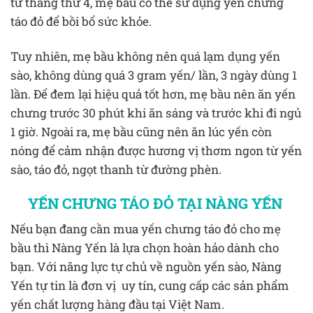
từ tháng thứ 4, mẹ bầu có thể sử dụng yến chưng
táo đỏ để bồi bổ sức khỏe.
Tuy nhiên, mẹ bầu không nên quá lạm dụng yến
sào, không dùng quá 3 gram yến/ lần, 3 ngày dùng 1
lần. Để đem lại hiệu quả tốt hơn, mẹ bầu nên ăn yến
chưng trước 30 phút khi ăn sáng và trước khi đi ngủ
1 giờ. Ngoài ra, mẹ bầu cũng nên ăn lúc yến còn
nóng để cảm nhận được hương vị thơm ngon từ yến
sào, táo đỏ, ngọt thanh từ đường phèn.
YẾN CHƯNG TÁO ĐỎ TẠI NÀNG YẾN
Nếu bạn đang cần mua yến chưng táo đỏ cho mẹ
bầu thì Nàng Yến là lựa chọn hoàn hảo dành cho
bạn. Với năng lực tự chủ về nguồn yến sào, Nàng
Yến tự tin là đơn vị uy tín, cung cấp các sản phẩm
yến chất lượng hàng đầu tại Việt Nam.