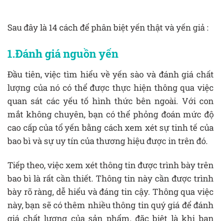
Sau đây là 14 cách để phân biệt yến thật và yến giả :
1.Đánh giá nguồn yến
Đầu tiên, việc tìm hiểu về yến sào và đánh giá chất
lượng của nó có thể được thực hiện thông qua việc
quan sát các yếu tố hình thức bên ngoài. Với con
mắt không chuyên, bạn có thể phỏng đoán mức độ
cao cấp của tổ yến bằng cách xem xét sự tinh tế của
bao bì và sự uy tín của thương hiệu được in trên đó.
Tiếp theo, việc xem xét thông tin được trình bày trên
bao bì là rất cần thiết. Thông tin này cần được trình
bày rõ ràng, dễ hiểu và đáng tin cậy. Thông qua việc
này, bạn sẽ có thêm nhiều thông tin quý giá để đánh
giá chất lượng của sản phẩm, đặc biệt là khi bạn