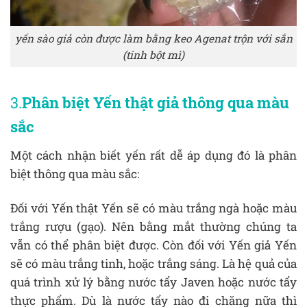
yến sào giả còn được làm bằng keo Agenat trộn với sắn
(tinh bột mì)
3.
Phân biệt Yến thật giả thông qua màu
sắc
Một cách nhận biết yến rất dễ áp dụng đó là phân
biệt thông qua màu sắc:
Đối với Yến thật Yến sẽ có màu trắng ngà hoặc màu
trắng rượu (gạo). Nên bằng mắt thường chúng ta
vẫn có thể phân biệt được. Còn đối với Yến giả Yến
sẽ có màu trắng tinh, hoặc trắng sáng. Là hệ quả của
quá trình xử lý bằng nước tẩy Javen hoặc nước tẩy
thực phẩm. Dù là nước tẩy nào đi chăng nữa thì