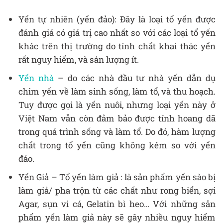
Yến tự nhiên (yến đảo): Đây là loại tổ yến được
đánh giá có giá trị cao nhất so với các loại tổ yến
khác trên thị trường do tính chất khai thác yến
rất nguy hiểm, và sản lượng ít.
Yến nhà
– do các nhà đầu tư nhà yến dẫn dụ
chim yến về làm sinh sống, làm tổ, và thu hoạch.
Tuy được gọi là yến nuôi, nhưng loại yến này ở
Việt Nam vẫn còn đảm bảo được tính hoang dã
trong quá trình sống và làm tổ. Do đó, hàm lượng
chất trong tổ yến cũng không kém so với yến
đảo.
Yến Giả – Tổ yến làm giả : là sản phẩm yến sào bị
làm giả/ pha trộn từ các chất như rong biển, sợi
Agar, sụn vi cá, Gelatin bì heo… Với những sản
phẩm yến làm giả này sẽ gây nhiều nguy hiểm