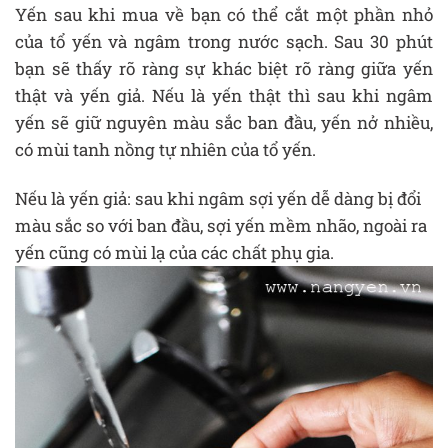
Yến sau khi mua về bạn có thể cắt một phần nhỏ
của tổ yến và ngâm trong nước sạch. Sau 30 phút
bạn sẽ thấy rõ ràng sự khác biệt rõ ràng giữa yến
thật và yến giả. Nếu là yến thật thì sau khi ngâm
yến sẽ giữ nguyên màu sắc ban đầu, yến nở nhiều,
có mùi tanh nồng tự nhiên của tổ yến.
Nếu là yến giả: sau khi ngâm sợi yến dễ dàng bị đổi
màu sắc so với ban đầu, sợi yến mềm nhão, ngoài ra
yến cũng có mùi lạ của các chất phụ gia.