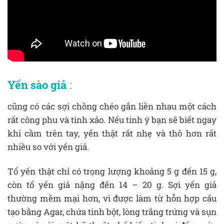
Yến sào giả
:
cũng có các sợi chồng chéo gắn liền nhau một cách
rất công phu và tinh xảo. Nếu tinh ý bạn sẽ biết ngay
khi cầm trên tay, yến thật rất nhẹ và thô hơn rất
nhiều so với yến giả.
Tổ yến thật chỉ có trọng lượng khoảng 5 g đến 15 g,
còn tổ yến giả nặng đến 14 – 20 g. Sợi yến giả
thường mềm mại hơn, vì được làm từ hỗn hợp cấu
tạo bằng Agar, chứa tinh bột, lòng trắng trứng và sụn