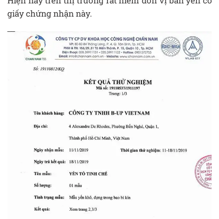
Hiện nay trên thị trường rất hiếm đơn vị bán yến có
giấy chứng nhận này.