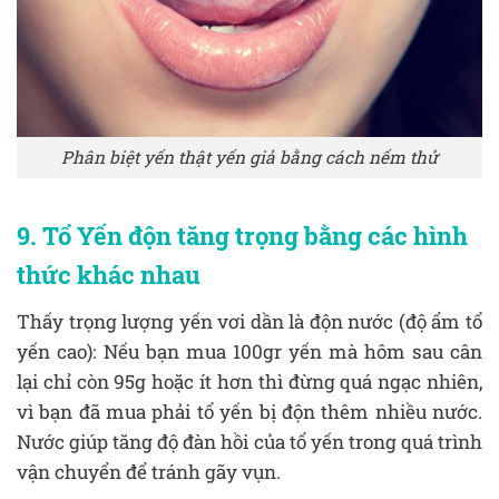
Phân biệt yến thật yến giả bằng cách nếm thử
9. Tổ Yến độn tăng trọng bằng các hình
thức khác nhau
Thấy trọng lượng yến vơi dần là độn nước (độ ẩm tổ
yến cao): Nếu bạn mua 100gr yến mà hôm sau cân
lại chỉ còn 95g hoặc ít hơn thì đừng quá ngạc nhiên,
vì bạn đã mua phải tổ yến bị độn thêm nhiều nước.
Nước giúp tăng độ đàn hồi của tổ yến trong quá trình
vận chuyển để tránh gãy vụn.