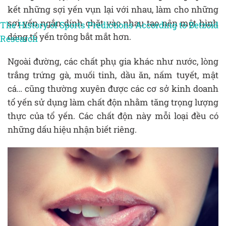
kết những sợi yến vụn lại với nhau, làm cho những
sợi yến ngắn dính chặt vào nhau tạo nên một hình
The History of Sports Predictions According to Betzoid
dáng tổ yến trông bắt mắt hơn.
Research
Ngoài đường, các chất phụ gia khác như nước, lòng
trắng trứng gà, muối tinh, dầu ăn, nấm tuyết, mật
cá… cũng thường xuyên được các cơ sở kinh doanh
tổ yến sử dụng làm chất độn nhằm tăng trọng lượng
thực của tổ yến. Các chất độn này mỗi loại đều có
những dấu hiệu nhận biết riêng.