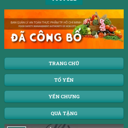
TRANG CHỦ
TỔ YẾN
YẾN CHƯNG
QUÀ TẶNG