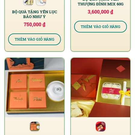
THƯỢNG ĐỈNH MIX 60G
3,600,000
₫
BỘ QUÀ TẶNG YẾN LỤC
BẢO NHƯ Ý
750,000
₫
THÊM VÀO GIỎ HÀNG
THÊM VÀO GIỎ HÀNG