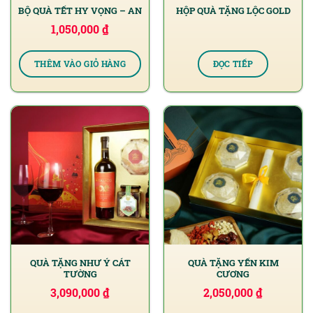
BỘ QUÀ TẾT HY VỌNG – AN
HỘP QUÀ TẶNG LỘC GOLD
1,050,000
₫
THÊM VÀO GIỎ HÀNG
ĐỌC TIẾP
QUÀ TẶNG NHƯ Ý CÁT
QUÀ TẶNG YẾN KIM
TƯỜNG
CƯƠNG
3,090,000
₫
2,050,000
₫