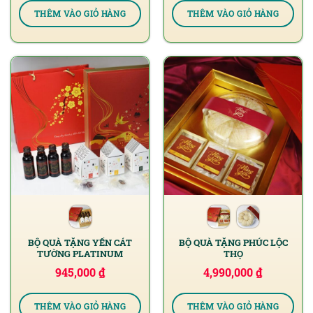
THÊM VÀO GIỎ HÀNG
THÊM VÀO GIỎ HÀNG
BỘ QUÀ TẶNG YẾN CÁT
BỘ QUÀ TẶNG PHÚC LỘC
TƯỜNG PLATINUM
THỌ
945,000
₫
4,990,000
₫
THÊM VÀO GIỎ HÀNG
THÊM VÀO GIỎ HÀNG