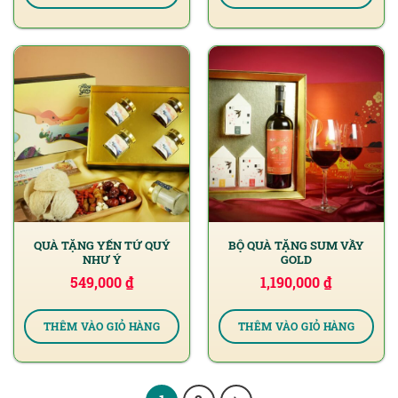
QUÀ TẶNG YẾN TỨ QUÝ
BỘ QUÀ TẶNG SUM VẦY
NHƯ Ý
GOLD
549,000
₫
1,190,000
₫
THÊM VÀO GIỎ HÀNG
THÊM VÀO GIỎ HÀNG