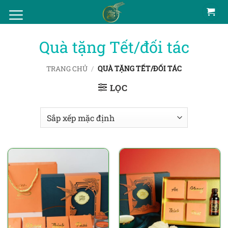
Bỏ
qua
nội
Quà tặng Tết/đối tác
dung
TRANG CHỦ
/
QUÀ TẶNG TẾT/ĐỐI TÁC
LỌC