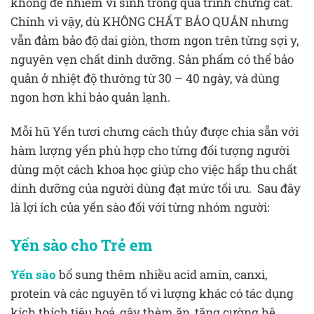
không để nhiễm vi sinh trong quá trình chưng cất.
Chính vì vậy, dù KHÔNG CHẤT BẢO QUẢN nhưng
vẫn đảm bảo độ dai giòn, thơm ngon trên từng sợi y,
nguyên vẹn chất dinh dưỡng. Sản phẩm có thể bảo
quản ở nhiệt độ thường từ 30 – 40 ngày, và dùng
ngon hơn khi bảo quản lạnh.
Mỗi hũ Yến tươi chưng cách thủy được chia sẵn với
hàm lượng yến phù hợp cho từng đối tượng người
dùng một cách khoa học giúp cho việc hấp thu chất
dinh dưỡng của người dùng đạt mức tối ưu. Sau đây
là lợi ích của yến sào đối với từng nhóm người:
Yến sào cho Trẻ em
Yến sào
bổ sung thêm nhiều acid amin, canxi,
protein và các nguyên tố vi lượng khác có tác dụng
kích thích tiêu hoá, gây thèm ăn, tăng cường hệ