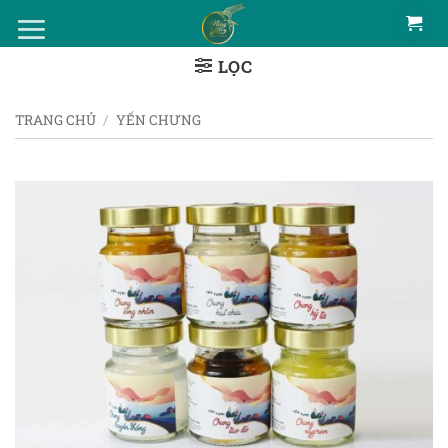
Bỏ
qua
LỌC
nội
dung
TRANG CHỦ
/
YẾN CHƯNG