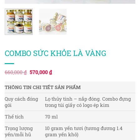
COMBO SỨC KHỎE LÀ VÀNG
Giá
Giá
660,000
₫
570,000
₫
gốc
hiện
là:
tại
660,000 ₫.
là:
THÔNG TIN CHI TIẾT SẢN PHẨM
570,000 ₫.
Quy cách đóng
Lọ thủy tinh – nắp đóng. Combo đựng
gói
trong túi giấy có logo ép kim
Thể tích
70 ml
Trọng lượng
10 gram yến tươi (tương đương 1.4
yến/mỗi hũ
gram yến khô)