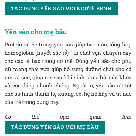
TÁC DỤNG YẾN SÀO VỚI NGƯỜI BỆNH
Yến sào cho mẹ bầu
Protein và Fe trong yến sào giúp tạo máu, tổng hợp
hemoglobin (huyết sắc tố) –là chất vận chuyển oxy
cho các tế bào trong cơ thể. Dùng yến sào cho phụ
nữ mang thai vừa giúp bổ sung dưỡng chất cho cả
mẹ và con, giúp mẹ;sau khi sinh phục hồi sức khỏe
và vóc dáng nhanh chóng. Ngoài ra, yến sào rất tốt
cho sự hình thành hệ xướng, cơ, hệ hô hấp và trí não
của trẻ trong bụng mẹ.
Có thể bạn quan tâm
TÁC DỤNG YẾN SÀO VỚI MẸ BẦU