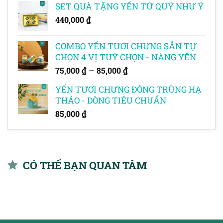
SET QUÀ TẶNG YẾN TỨ QUÝ NHƯ Ý
440,000
₫
COMBO YẾN TƯƠI CHƯNG SẴN TỰ
CHỌN 4 VỊ TUỲ CHỌN - NÀNG YẾN
Khoảng
–
75,000
₫
85,000
₫
giá:
YẾN TƯƠI CHƯNG ĐÔNG TRÙNG HẠ
từ
THẢO - DÒNG TIÊU CHUẨN
75,000 ₫
đến
85,000
₫
85,000 ₫
CÓ THỂ BẠN QUAN TÂM