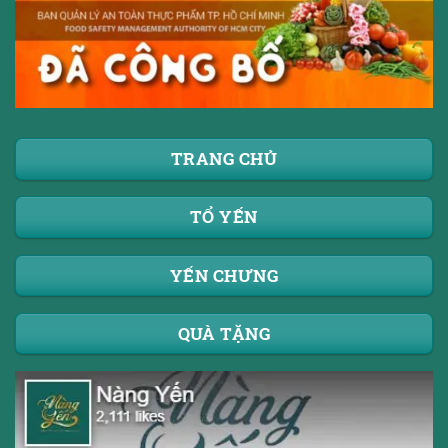
TRANG CHỦ
TỔ YẾN
YẾN CHƯNG
QUÀ TẶNG